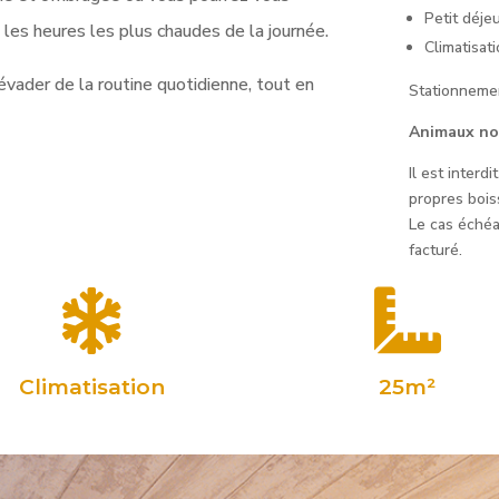
Petit déje
t les heures les plus chaudes de la journée.
Climatisat
évader de la routine quotidienne, tout en
Stationnemen
Animaux no
Il est inter
propres bois
Le cas échéa
facturé.


Climatisation
25m²