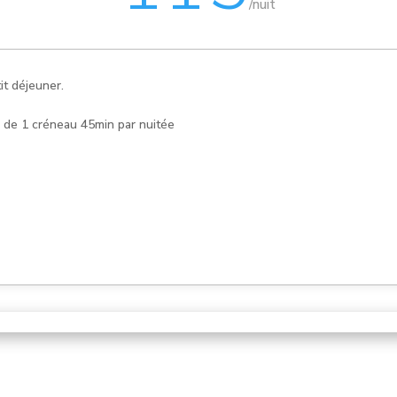
/
nuit
it déjeuner.
n de 1 créneau 45min par nuitée
e