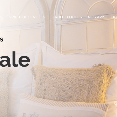
ESPACE DÉTENTE
TABLE D’HÔTES
NOS AVIS
BO
ES
ale